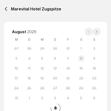
Marevital Hotel Zugspitze
August
2026
M
D
M
D
F
S
S
27
28
29
30
31
1
2
3
4
5
6
7
8
9
10
11
12
13
14
15
16
17
18
19
20
21
22
23
24
25
26
27
28
29
30
31
1
2
3
4
5
6