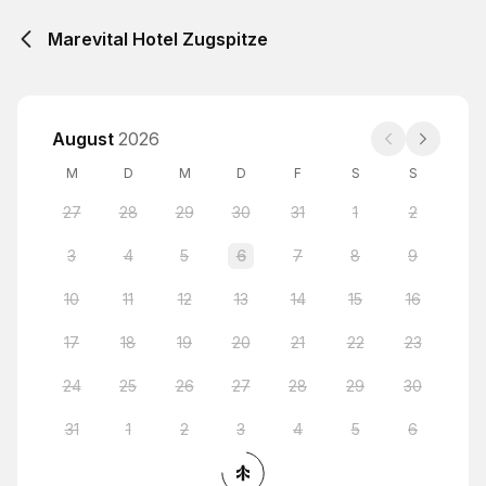
Marevital Hotel Zugspitze
August
2026
M
D
M
D
F
S
S
27
28
29
30
31
1
2
3
4
5
6
7
8
9
10
11
12
13
14
15
16
17
18
19
20
21
22
23
24
25
26
27
28
29
30
31
1
2
3
4
5
6