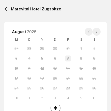
Marevital Hotel Zugspitze
August
2026
M
D
M
D
F
S
S
27
28
29
30
31
1
2
3
4
5
6
7
8
9
10
11
12
13
14
15
16
17
18
19
20
21
22
23
24
25
26
27
28
29
30
31
1
2
3
4
5
6