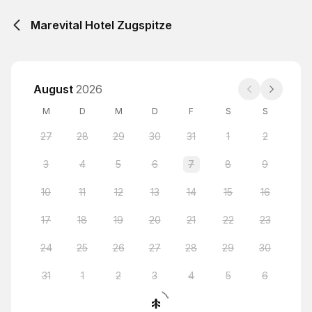
Marevital Hotel Zugspitze
August
2026
M
D
M
D
F
S
S
27
28
29
30
31
1
2
3
4
5
6
7
8
9
10
11
12
13
14
15
16
17
18
19
20
21
22
23
24
25
26
27
28
29
30
31
1
2
3
4
5
6