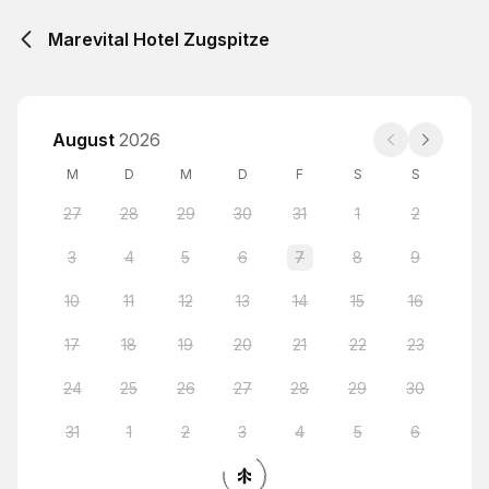
Marevital Hotel Zugspitze
August
2026
M
D
M
D
F
S
S
27
28
29
30
31
1
2
3
4
5
6
7
8
9
10
11
12
13
14
15
16
17
18
19
20
21
22
23
24
25
26
27
28
29
30
31
1
2
3
4
5
6