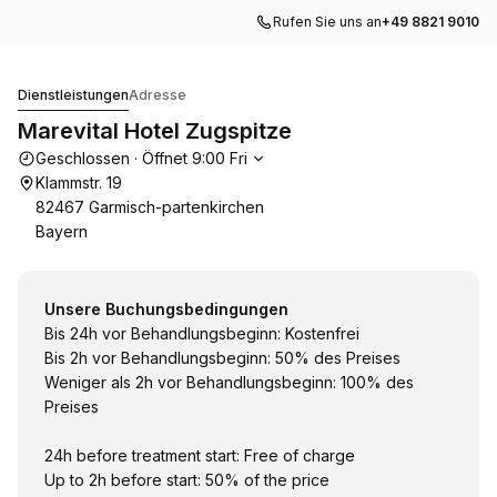
Rufen Sie uns an
+49 8821 9010
Marevital Hotel Zugspitze
Dienstleistungen
Adresse
Marevital Hotel Zugspitze
Die Öffnungszeiten
Geschlossen
·
Öffnet
9:00
Fri
Klammstr. 19
82467 Garmisch-partenkirchen
Bayern
Unsere Buchungsbedingungen
Bis 24h vor Behandlungsbeginn: Kostenfrei
Bis 2h vor Behandlungsbeginn: 50% des Preises
Weniger als 2h vor Behandlungsbeginn: 100% des
Preises
24h before treatment start: Free of charge
Up to 2h before start: 50% of the price